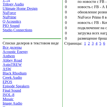
0
по новости с FB 
Trilogy Audio
0
новость с FB - А
Ultimate Home Design
0
обновление розни
NuForce
NuPrime
0
NuForce Primo 8 
Q Acoustics
0
новость с FB - К
PIO Sound
0
подключение на с
Studio Connections
0
загрузка всех на
0
размещение брошю
Списки дилеров в текстовом виде
Страницы:
1
2
3
4
5
6
Все дилеры
Acoustic Energy
Anthem
Abbey Road
AstinTREW
ASW
Black Rhodium
Creek Audio
EPOS
Episode Speakers
Final Sound
ISOL-8
Musaic
Image Audio