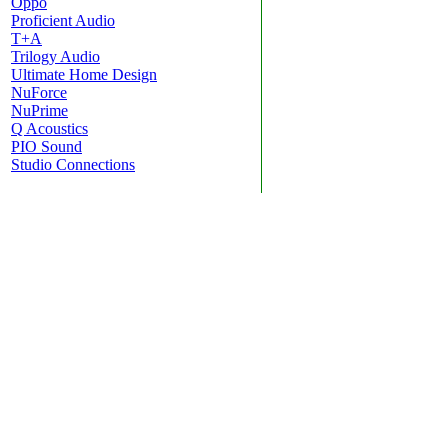
Oppo
Proficient Audio
T+A
Trilogy Audio
Ultimate Home Design
NuForce
NuPrime
Q Acoustics
PIO Sound
Studio Connections