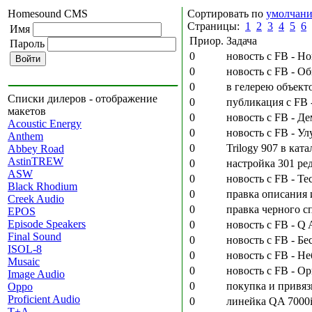
Homesound CMS
Сортировать по
умолчан
Страницы:
1
2
3
4
5
6
Имя
Приор.
Задача
Пароль
0
новость с FB - Н
0
новость с FB - Об
0
в гелерею объект
Списки дилеров - отображение
0
публикация с FB 
макетов
0
новость с FB - Д
Acoustic Energy
0
новость с FB - У
Anthem
0
Trilogy 907 в кат
Abbey Road
AstinTREW
0
настройка 301 ред
ASW
0
новость с FB - Т
Black Rhodium
0
правка описания 
Creek Audio
0
правка черного с
EPOS
Episode Speakers
0
новость с FB - Q 
Final Sound
0
новость с FB - Бе
ISOL-8
0
новость с FB - Не
Musaic
0
новость с FB - О
Image Audio
0
покупка и привязк
Oppo
Proficient Audio
0
линейка QA 7000i
T+A