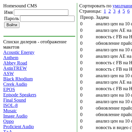
Homesound CMS
Сортировать по
умолчан
Страницы:
1
2
3
4
5
6
Имя
Приор.
Задача
Пароль
0
анализ цен на 10 
0
анализ цен AE на
0
новость с FB на H
Списки дилеров - отображение
0
обновление прайс
макетов
0
анализ цен на 10 
Acoustic Energy
0
анализ цен AE на
Anthem
0
новость с FB на
Abbey Road
AstinTREW
0
новость с FB на 
ASW
0
анализ цен на 10 
Black Rhodium
0
анализ цен AE на
Creek Audio
0
новость с FB на 
EPOS
Episode Speakers
0
анализ цен на 10 
Final Sound
0
анализ цен на 10 
ISOL-8
0
обновление прайс
Musaic
0
обновление прайс
Image Audio
0
анализ цен на 10 
Oppo
Proficient Audio
0
новость и видео 
T+A