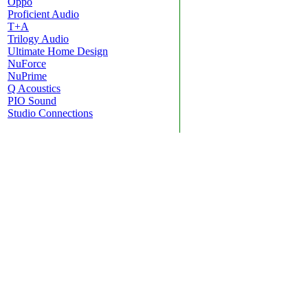
Oppo
Proficient Audio
T+A
Trilogy Audio
Ultimate Home Design
NuForce
NuPrime
Q Acoustics
PIO Sound
Studio Connections