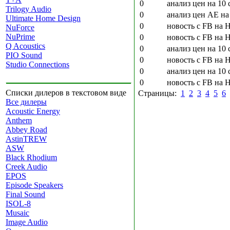
0
анализ цен на 10 
Trilogy Audio
0
анализ цен AE на
Ultimate Home Design
0
новость с FB на 
NuForce
NuPrime
0
новость с FB на 
Q Acoustics
0
анализ цен на 10 
PIO Sound
0
новость с FB на 
Studio Connections
0
анализ цен на 10 
0
новость с FB на 
Списки дилеров в текстовом виде
Страницы:
1
2
3
4
5
6
Все дилеры
Acoustic Energy
Anthem
Abbey Road
AstinTREW
ASW
Black Rhodium
Creek Audio
EPOS
Episode Speakers
Final Sound
ISOL-8
Musaic
Image Audio