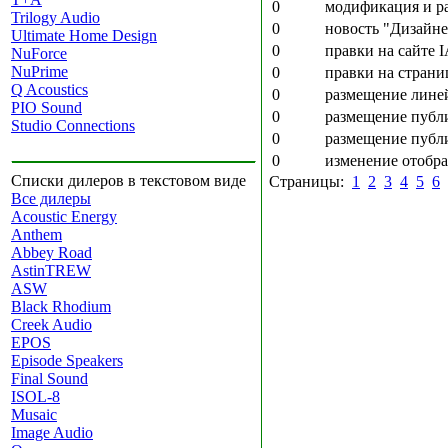
0
модификация и ра
Trilogy Audio
0
новость "Дизайне
Ultimate Home Design
0
правки на сайте 
NuForce
NuPrime
0
правки на страни
Q Acoustics
0
размещение линей
PIO Sound
0
размещение публи
Studio Connections
0
размещение публ
0
изменение отобра
Списки дилеров в текстовом виде
Страницы:
1
2
3
4
5
6
Все дилеры
Acoustic Energy
Anthem
Abbey Road
AstinTREW
ASW
Black Rhodium
Creek Audio
EPOS
Episode Speakers
Final Sound
ISOL-8
Musaic
Image Audio