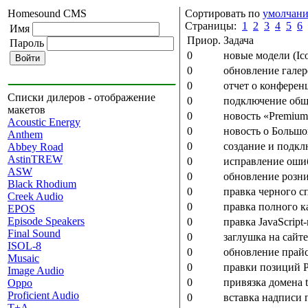
Homesound CMS
Сортировать по
умолчан
Страницы:
1
2
3
4
5
6
Имя
Приор.
Задача
Пароль
0
новые модели (Ic
0
обновление галер
0
отчет о конфере
Списки дилеров - отображение
0
подключение общей
макетов
0
новость «Premium
Acoustic Energy
0
новость о Боль
Anthem
0
создание и подкл
Abbey Road
AstinTREW
0
исправление оши
ASW
0
обновление розн
Black Rhodium
0
правка черного с
Creek Audio
0
правка полного ка
EPOS
Episode Speakers
0
правка JavaScrip
Final Sound
0
заглушка на сайте 
ISOL-8
0
обновление прай
Musaic
0
правки позиций Pr
Image Audio
0
привязка домена t
Oppo
Proficient Audio
0
вставка надписи 
T+A