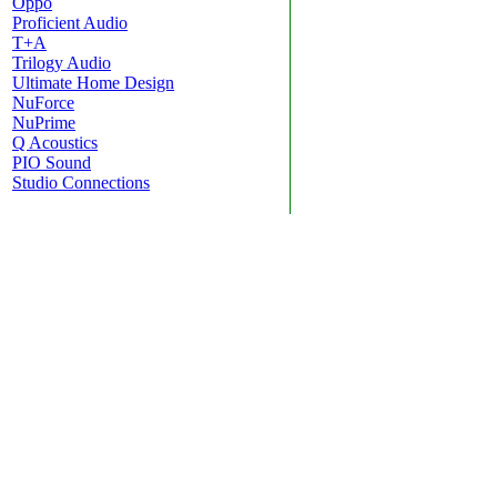
Oppo
Proficient Audio
T+A
Trilogy Audio
Ultimate Home Design
NuForce
NuPrime
Q Acoustics
PIO Sound
Studio Connections