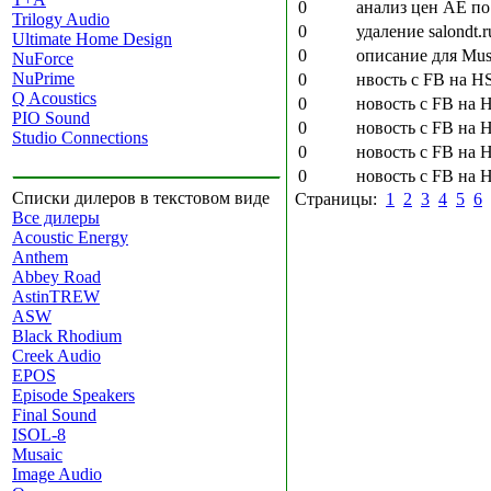
0
анализ цен AE по
Trilogy Audio
0
удаление salondt.
Ultimate Home Design
0
описание для Mu
NuForce
NuPrime
0
нвость с FB на H
Q Acoustics
0
новость с FB на 
PIO Sound
0
новость с FB на H
Studio Connections
0
новость с FB на 
0
новость с FB на H
Списки дилеров в текстовом виде
Страницы:
1
2
3
4
5
6
Все дилеры
Acoustic Energy
Anthem
Abbey Road
AstinTREW
ASW
Black Rhodium
Creek Audio
EPOS
Episode Speakers
Final Sound
ISOL-8
Musaic
Image Audio