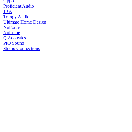
Oppo
Proficient Audio
T+A
Trilogy Audio
Ultimate Home Design
NuForce
NuPrime
Q Acoustics
PIO Sound
Studio Connections