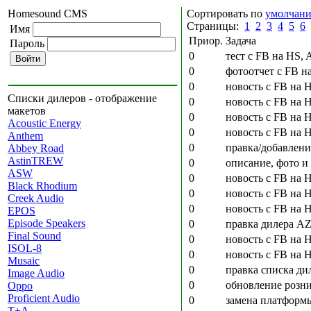
Homesound CMS
Сортировать по
умолчан
Страницы:
1
2
3
4
5
6
Имя
Приор.
Задача
Пароль
0
тест с FB на HS,
0
фотоотчет с FB н
0
новость с FB на 
Списки дилеров - отображение
0
новость с FB на 
макетов
0
новость с FB на 
Acoustic Energy
0
новость с FB на H
Anthem
0
правка/добавлени
Abbey Road
AstinTREW
0
описание, фото и 
ASW
0
новость с FB на 
Black Rhodium
0
новость с FB на 
Creek Audio
0
новость с FB на 
EPOS
Episode Speakers
0
правка дилера AZ
Final Sound
0
новость с FB на 
ISOL-8
0
новость с FB на 
Musaic
0
правка списка ди
Image Audio
0
обновление розни
Oppo
Proficient Audio
0
замена платформы
T+A