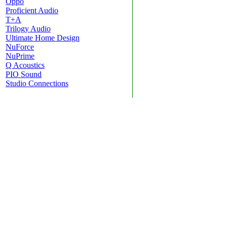
Oppo
Proficient Audio
T+A
Trilogy Audio
Ultimate Home Design
NuForce
NuPrime
Q Acoustics
PIO Sound
Studio Connections