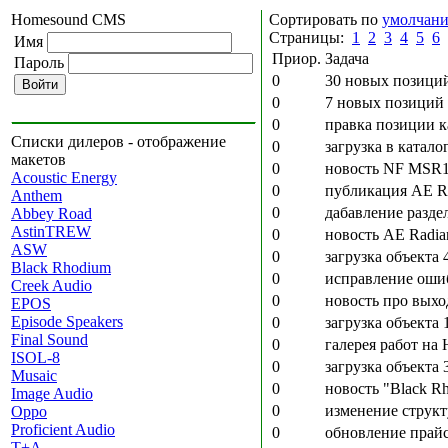
Homesound CMS
Сортировать по
умолчан
Страницы:
1
2
3
4
5
6
Имя
Приор.
Задача
Пароль
0
30 новых позиций
0
7 новых позиций 
0
правка позиции к
Списки дилеров - отображение
0
загрузка в катал
макетов
0
новость NF MSR1
Acoustic Energy
0
публикация AE Ra
Anthem
0
дабавление разде
Abbey Road
AstinTREW
0
новость AE Radia
ASW
0
загрузка объекта 
Black Rhodium
0
исправление оши
Creek Audio
0
новость про выхо
EPOS
Episode Speakers
0
загрузка объекта 
Final Sound
0
галерея работ на 
ISOL-8
0
загрузка объекта 
Musaic
0
новость "Black Rh
Image Audio
0
изменение струк
Oppo
Proficient Audio
0
обновление прай
T+A