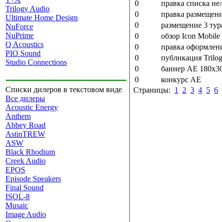
0
правка списка не
Trilogy Audio
0
правка размещен
Ultimate Home Design
0
размещение 3 тур
NuForce
NuPrime
0
обзор Icon Mobile
Q Acoustics
0
правка оформлен
PIO Sound
0
публикация Trilo
Studio Connections
0
баннер AE 180x3
0
конкурс AE
Списки дилеров в текстовом виде
Страницы:
1
2
3
4
5
6
Все дилеры
Acoustic Energy
Anthem
Abbey Road
AstinTREW
ASW
Black Rhodium
Creek Audio
EPOS
Episode Speakers
Final Sound
ISOL-8
Musaic
Image Audio