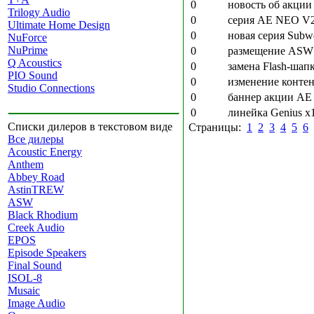
0
новость об акции 
Trilogy Audio
0
серия AE NEO V2 
Ultimate Home Design
0
новая серия Subw
NuForce
NuPrime
0
размещение ASW
Q Acoustics
0
замена Flash-шапк
PIO Sound
0
изменение контен
Studio Connections
0
баннер акции AE 
0
линейка Genius x1
Списки дилеров в текстовом виде
Страницы:
1
2
3
4
5
6
Все дилеры
Acoustic Energy
Anthem
Abbey Road
AstinTREW
ASW
Black Rhodium
Creek Audio
EPOS
Episode Speakers
Final Sound
ISOL-8
Musaic
Image Audio