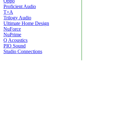
Oppo
Proficient Audio
T+A
Trilogy Audio
Ultimate Home Design
NuForce
NuPrime
Q Acoustics
PIO Sound
Studio Connections