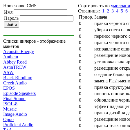
Homesound CMS
Сортировать по
умолчан
Страницы:
1
2
3
4
5
6
Имя
Приор.
Задача
Пароль
0
правка черного с
0
уборка снега на в
0
перенос черного 
Списки дилеров - отображение
0
правка черного с
макетов
0
исправление оши
Acoustic Energy
0
размещение новой
Anthem
0
установка фиксир
Abbey Road
AstinTREW
0
размещение откры
ASW
0
создание блока д
Black Rhodium
0
замена Flash-меню
Creek Audio
0
правка структур
EPOS
Episode Speakers
0
новость о новинк
Final Sound
0
обновление черны
ISOL-8
0
эффект падающего
Musaic
0
правка дизайна д
Image Audio
0
размещение новос
Oppo
Proficient Audio
0
правка телефонов
T+A