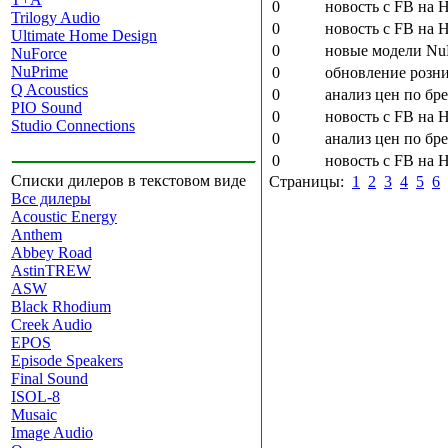
0
новость с FB на 
Trilogy Audio
0
новость с FB на 
Ultimate Home Design
0
новые модели Nu
NuForce
NuPrime
0
обновление розни
Q Acoustics
0
анализ цен по бре
PIO Sound
0
новость с FB на 
Studio Connections
0
анализ цен по бр
0
новость с FB на 
Списки дилеров в текстовом виде
Страницы:
1
2
3
4
5
6
Все дилеры
Acoustic Energy
Anthem
Abbey Road
AstinTREW
ASW
Black Rhodium
Creek Audio
EPOS
Episode Speakers
Final Sound
ISOL-8
Musaic
Image Audio