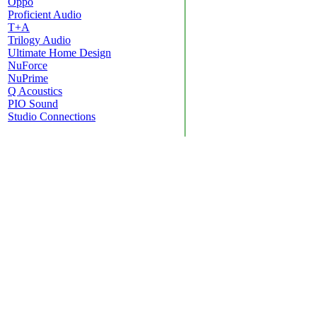
Oppo
Proficient Audio
T+A
Trilogy Audio
Ultimate Home Design
NuForce
NuPrime
Q Acoustics
PIO Sound
Studio Connections