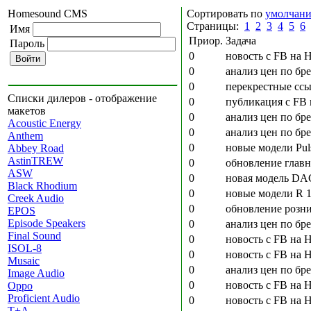
Homesound CMS
Сортировать по
умолчан
Страницы:
1
2
3
4
5
6
Имя
Приор.
Задача
Пароль
0
новость с FB на 
0
анализ цен по бр
0
перекрестные ссы
Списки дилеров - отображение
0
публикация с FB 
макетов
0
анализ цен по бре
Acoustic Energy
0
анализ цен по бр
Anthem
0
новые модели Pul
Abbey Road
AstinTREW
0
обновление главн
ASW
0
новая модель DA
Black Rhodium
0
новые модели R 1
Creek Audio
0
обновление розни
EPOS
Episode Speakers
0
анализ цен по бре
Final Sound
0
новость с FB на H
ISOL-8
0
новость с FB на 
Musaic
0
анализ цен по бр
Image Audio
0
новость с FB на 
Oppo
Proficient Audio
0
новость с FB на 
T+A