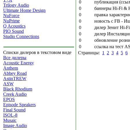
0
публикация (ссыл
Trilogy Audio
0
баннеры Hi-Fi & 
Ultimate Home Design
0
правка характери
NuForce
NuPrime
0
новость с FB - И
Q Acoustics
0
дилер Зенит Hi-F
PIO Sound
0
дилер Инсталяцио
Studio Connections
0
обновление розни
0
ссылка на тест A
Списки дилеров в текстовом виде
Страницы:
1
2
3
4
5
6
Все дилеры
Acoustic Energy
Anthem
Abbey Road
AstinTREW
ASW
Black Rhodium
Creek Audio
EPOS
Episode Speakers
Final Sound
ISOL-8
Musaic
Image Audio