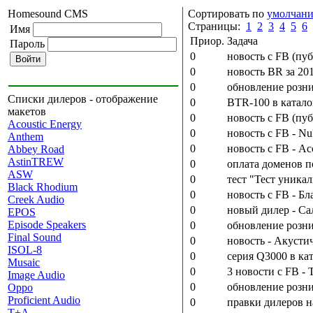
Homesound CMS
Сортировать по
умолчан
Страницы:
1
2
3
4
5
6
Имя
Приор.
Задача
Пароль
0
новость с FB (пуб
0
новость BR за 201
0
обновление розни
Списки дилеров - отображение
0
BTR-100 в катало
макетов
0
новость с FB (пуб
Acoustic Energy
0
новость с FB - N
Anthem
0
новость с FB - А
Abbey Road
AstinTREW
0
оплата доменов п
ASW
0
тест "Тест уник
Black Rhodium
0
новость с FB - Б
Creek Audio
0
новый дилер - Са
EPOS
Episode Speakers
0
обновление розни
Final Sound
0
новость - Акустич
ISOL-8
0
серия Q3000 в ка
Musaic
0
3 новости с FB -
Image Audio
0
обновление розни
Oppo
Proficient Audio
0
правки дилеров н
T+A