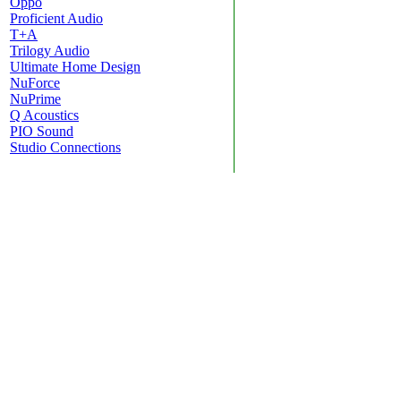
Oppo
Proficient Audio
T+A
Trilogy Audio
Ultimate Home Design
NuForce
NuPrime
Q Acoustics
PIO Sound
Studio Connections