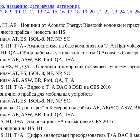
ию
,
названию
,
дате начала
,
дате конца
7
8
9
10
11
12
13
14
15
16
17
18
19
20
21
22
23
24
25
26
, HI, AE - Новинки от Acoustic Energy: Bluetooth-колонки и прак
чного прайса + новость на HS
ндам AT, ES, ISOL-8, NF, NP, SC
HS, HI, T+A - Аудиосистема на базе компонентов T+A High Voltag
, HI, QA - Обзор набора акустических систем Q Acoustics Concep
ендам AE, ASW, BR, Prof, QA, T+A
на HS, HI, QA - Отличный проморолик посвящен лучшему саундба
ндам AT, ES, ISOL-8, NF, NP, SC
ендам AE, ASW, BR, Prof, QA, T+A
HS, HI, T+A - Видео о T+A DAC 8 DSD на CES 2016
зничного прайса для мобильных устройств
ндам AT, ES, ISOL-8, NF, NP, SC
дилера "Страна Грез" в Кемерово на сайтах AE, AR(SC), ASW, BR
ендам AE, ASW, BR, Prof, QA, T+A
HS, HI, T+A - Экспозиция T+A на выставке CES 2016
н ошибки на HS, HI
 HS, HI, T+A - Цифро-аналоговый преобразователь T+A DAC 8 в