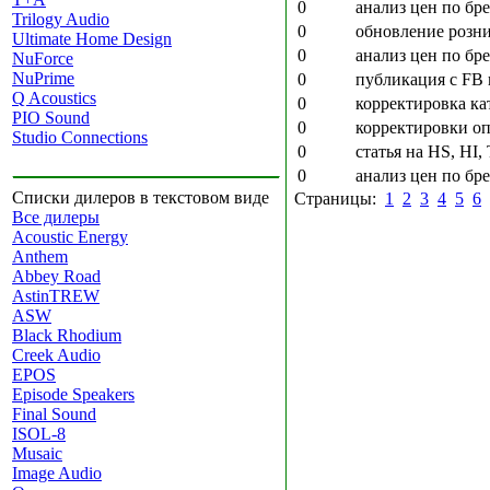
0
анализ цен по бре
Trilogy Audio
0
обновление розни
Ultimate Home Design
0
анализ цен по бр
NuForce
NuPrime
0
публикация с FB 
Q Acoustics
0
корректировка ка
PIO Sound
0
корректировки оп
Studio Connections
0
статья на HS, HI
0
анализ цен по бре
Списки дилеров в текстовом виде
Страницы:
1
2
3
4
5
6
Все дилеры
Acoustic Energy
Anthem
Abbey Road
AstinTREW
ASW
Black Rhodium
Creek Audio
EPOS
Episode Speakers
Final Sound
ISOL-8
Musaic
Image Audio