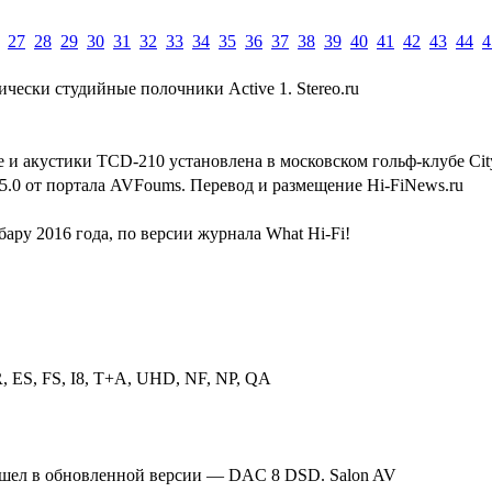
27
28
29
30
31
32
33
34
35
36
37
38
39
40
41
42
43
44
4
тически студийные полочники Active 1. Stereo.ru
e и акустики TCD-210 установлена в московском гольф-клубе Cit
t 5.0 от портала AVFoums. Перевод и размещение Hi-FiNews.ru
ру 2016 года, по версии журнала What Hi-Fi!
, ES, FS, I8, T+A, UHD, NF, NP, QA
ышел в обновленной версии — DAC 8 DSD. Salon AV