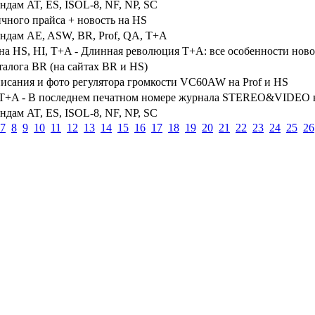
ндам AT, ES, ISOL-8, NF, NP, SC
чного прайса + новость на HS
ендам AE, ASW, BR, Prof, QA, T+A
на HS, HI, T+A - Длинная революция T+A: все особенности новой
талога BR (на сайтах BR и HS)
исания и фото регулятора громкости VC60AW на Prof и HS
, T+A - В последнем печатном номере журнала STEREO&VIDEO вы
ндам AT, ES, ISOL-8, NF, NP, SC
7
8
9
10
11
12
13
14
15
16
17
18
19
20
21
22
23
24
25
26