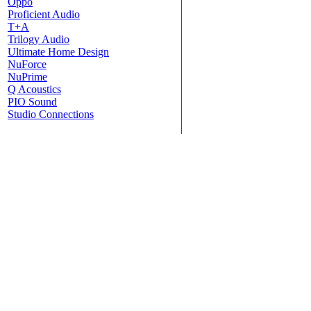
Oppo
Proficient Audio
T+A
Trilogy Audio
Ultimate Home Design
NuForce
NuPrime
Q Acoustics
PIO Sound
Studio Connections