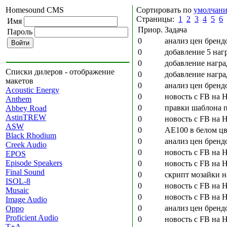
Homesound CMS
Сортировать по
умолчан
Страницы:
1
2
3
4
5
6
Имя
Приор.
Задача
Пароль
0
анализ цен бренд
0
добавление 5 нагр
0
добавление награ
Списки дилеров - отображение
0
добавление награ
макетов
0
анализ цен бренд
Acoustic Energy
0
новость с FB на 
Anthem
0
правки шаблона 
Abbey Road
AstinTREW
0
новость с FB на H
ASW
0
AE100 в белом цв
Black Rhodium
0
анализ цен бренд
Creek Audio
0
новость с FB на 
EPOS
Episode Speakers
0
новость с FB на 
Final Sound
0
скрипт мозайки н
ISOL-8
0
новость с FB на HS
Musaic
0
новость с FB на 
Image Audio
0
анализ цен бренд
Oppo
Proficient Audio
0
новость с FB на 
T+A