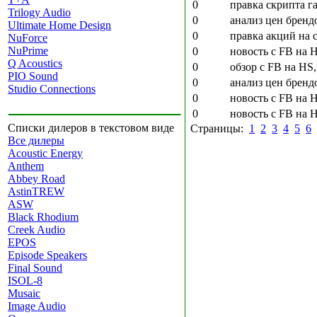
0
правка скрипта г
Trilogy Audio
0
анализ цен бренд
Ultimate Home Design
0
правка акций на 
NuForce
NuPrime
0
новость с FB на 
Q Acoustics
0
обзор с FB на HS
PIO Sound
0
анализ цен бренд
Studio Connections
0
новость с FB на H
0
новость с FB на H
Списки дилеров в текстовом виде
Страницы:
1
2
3
4
5
6
Все дилеры
Acoustic Energy
Anthem
Abbey Road
AstinTREW
ASW
Black Rhodium
Creek Audio
EPOS
Episode Speakers
Final Sound
ISOL-8
Musaic
Image Audio