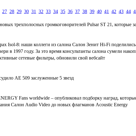
27
28
29
30
31
32
33
34
35
36
37
38
39
40
41
42
43
44
4
новых трехполосных громкоговорителей Pulsar ST 21, которые за
рах Isol-8: наши коллеги из салона Салон Зенит Hi-Fi поделил
вери в 1997 году. За это время консультанты салона сумели нак
фективные сетевые фильтры, обновили свой вебсайт
исудило AE 509 заслуженные 5 звезд
ENERGY Fans worldwide – опубликовал подборку наград, которые
ания Салон Audio Video до новых флагманов Acoustic Energy