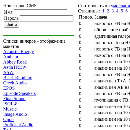
Homesound CMS
Сортировать по
умолчан
Страницы:
1
2
3
4
5
6
Имя
Приор.
Задача
Пароль
0
новость с FB на 
0
обновление прайс
0
адаптивная галере
Списки дилеров - отображение
0
новость с fb на 
макетов
0
новость с FB на 
Acoustic Energy
0
новость с FB на H
Anthem
0
анализ цен на 10 
Abbey Road
AstinTREW
0
анализ цен на 10 
ASW
0
новость с FB на 
Black Rhodium
0
анализ цен T+A, C
Creek Audio
0
анализ цен AE на
EPOS
Episode Speakers
0
новость с FB на 
Final Sound
0
публикация с FB 
ISOL-8
0
анализ цен на 10 
Musaic
0
анализ цен на 10 
Image Audio
0
анализ цен на 10 
Oppo
Proficient Audio
0
анализ цен на 10 
T+A