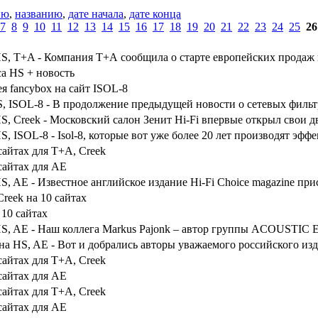
ию
,
названию
,
дате начала
,
дате конца
7
8
9
10
11
12
13
14
15
16
17
18
19
20
21
22
23
24
25
26
HS, T+A - Компания Т+А сообщила о старте европейских продаж 
а HS + новость
я fancybox на сайт ISOL-8
HS, ISOL-8 - В продолжение предыдущей новости о сетевых фильт
HS, Creek - Московский салон Зенит Hi-Fi впервые открыл свои д
S, ISOL-8 - Isol-8, которые вот уже более 20 лет производят эф
сайтах для T+A, Creek
сайтах для AE
HS, AE - Известное английское издание Hi-Fi Choice magazine пр
reek на 10 сайтах
 10 сайтах
HS, AE - Наш коллега Markus Pajonk – автор группы ACOUSTIC 
на HS, AE - Вот и добрались авторы уважаемого российского изд
сайтах для T+A, Creek
сайтах для AE
сайтах для T+A, Creek
сайтах для AE