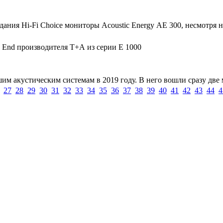
здания Hi-Fi Choice мониторы Acoustic Energy АЕ 300, несмотр
h End производителя Т+А из серии Е 1000
шим акустическим системам в 2019 году. В него вошли сразу дв
27
28
29
30
31
32
33
34
35
36
37
38
39
40
41
42
43
44
4