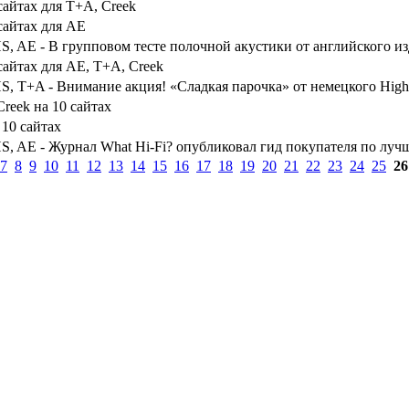
сайтах для T+A, Creek
сайтах для AE
HS, AE - В групповом тесте полочной акустики от английского и
сайтах для AE, T+A, Creek
HS, T+A - Внимание акция! «Сладкая парочка» от немецкого Hig
reek на 10 сайтах
 10 сайтах
HS, AE - Журнал What Hi-Fi? опубликовал гид покупателя по луч
7
8
9
10
11
12
13
14
15
16
17
18
19
20
21
22
23
24
25
26