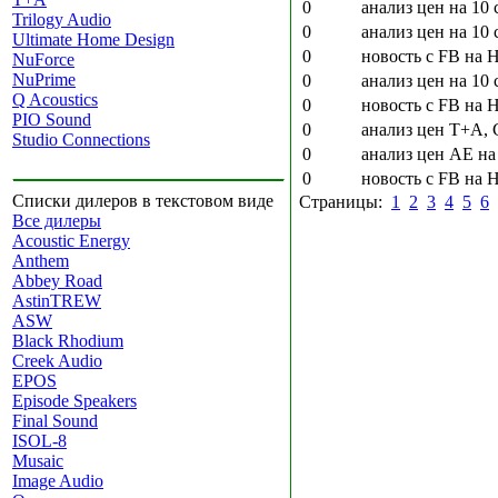
0
анализ цен на 10 
Trilogy Audio
0
анализ цен на 10 
Ultimate Home Design
0
новость с FB на 
NuForce
NuPrime
0
анализ цен на 10 
Q Acoustics
0
новость с FB на 
PIO Sound
0
анализ цен T+A, C
Studio Connections
0
анализ цен AE на
0
новость с FB на 
Списки дилеров в текстовом виде
Страницы:
1
2
3
4
5
6
Все дилеры
Acoustic Energy
Anthem
Abbey Road
AstinTREW
ASW
Black Rhodium
Creek Audio
EPOS
Episode Speakers
Final Sound
ISOL-8
Musaic
Image Audio