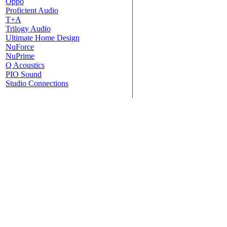
Oppo
Proficient Audio
T+A
Trilogy Audio
Ultimate Home Design
NuForce
NuPrime
Q Acoustics
PIO Sound
Studio Connections