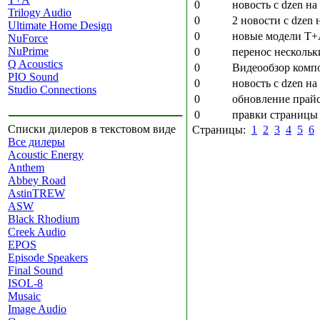
0
новость с dzen н
Trilogy Audio
0
2 новости с dzen
Ultimate Home Design
0
новые модели T+A
NuForce
NuPrime
0
перенос несколь
Q Acoustics
0
Видеообзор компо
PIO Sound
0
новость с dzen н
Studio Connections
0
обновление прайс
0
правки страницы
Списки дилеров в текстовом виде
Страницы:
1
2
3
4
5
6
Все дилеры
Acoustic Energy
Anthem
Abbey Road
AstinTREW
ASW
Black Rhodium
Creek Audio
EPOS
Episode Speakers
Final Sound
ISOL-8
Musaic
Image Audio