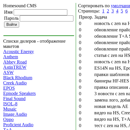
Homesound CMS
Сортировать по
умолчан
Страницы:
1
2
3
4
5
6
Имя
Приор.
Задача
Пароль
0
новость с zen на 
0
обновление прайс
0
обновление T+A S
Списки дилеров - отображение
0
обновление прайс
макетов
0
обновление прайс
Acoustic Energy
0
статья с zen на 
Anthem
0
новость с zen на
Abbey Road
AstinTREW
0
ES14N на HS, Ep
ASW
0
правки шаблонов
Black Rhodium
0
баннеры HF-HES 22
Creek Audio
0
правка описания
EPOS
Episode Speakers
0
3 новости с zen н
Final Sound
0
замена лого, доба
ISOL-8
0
новая модель AE 
Musaic
0
видео на HS, Cre
Image Audio
0
видео на HS, T+A
Oppo
Proficient Audio
0
тест с zen на HS,
T+A