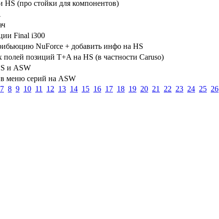
 HS (про стойки для компонентов)
A
ач
ии Final i300
трибьюцию NuForce + добавить инфо на HS
 полей позиций T+A на HS (в частности Caruso)
HS и ASW
s в меню серий на ASW
7
8
9
10
11
12
13
14
15
16
17
18
19
20
21
22
23
24
25
26