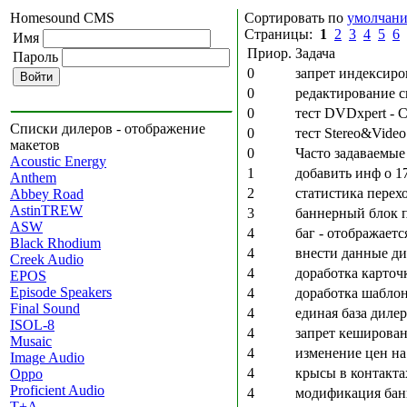
Homesound CMS
Сортировать по
умолчан
Страницы:
1
2
3
4
5
6
Имя
Приор.
Задача
Пароль
0
запрет индексир
0
редактирование с
0
тест DVDxpert - C
Списки дилеров - отображение
0
тест Stereo&Video
макетов
0
Часто задаваемые
Acoustic Energy
1
добавить инф о 
Anthem
2
статистикa перех
Abbey Road
AstinTREW
3
баннерный блок 
ASW
4
баг - отображаетс
Black Rhodium
4
внести данные ди
Creek Audio
4
доработка карточки
EPOS
Episode Speakers
4
доработка шаблон
Final Sound
4
единая база диле
ISOL-8
4
запрет кеширова
Musaic
4
изменение цен на 
Image Audio
4
крысы в контакта
Oppo
Proficient Audio
4
модификация ба
T+A