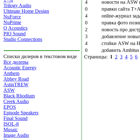
4
новости на ASW и
Trilogy Audio
0
правки сайта T+
Ultimate Home Design
4
online-журнал зад
NuForce
NuPrime
0
правка фото позиц
Q Acoustics
2
новость про дис
PIO Sound
3
добавление новых
Studio Connections
4
стойки ASW на 
0
добавить Ambitu
Списки дилеров в текстовом виде
Страницы:
1
2
3
4
5
6
Все дилеры
Acoustic Energy
Anthem
Abbey Road
AstinTREW
ASW
Black Rhodium
Creek Audio
EPOS
Episode Speakers
Final Sound
ISOL-8
Musaic
Image Audio