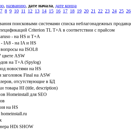
ию
,
названию
,
дате начала
,
дате конца
7
8
9
10
11
12
13
14
15
16
17
18
19
20
21
22
23
24
25
26
ования поисковыми системами списка неблагонадежных продавц
пецификаций Criterion TL Т+А в соответствии с прайсом
aruso - на HS и T+A
 - IA8 - на IA и HS
 вопросы на ISOL8
17 цвете ASW
одов на T+A (Spylog)
под новостями на HS
я заголовок Final на ASW
леров, отсутствующие в БД
 товара HI (title, description)
ов Homeinstall для SEO
ров
ния на HS
homeinstall.ru
х
ннера HDi SHOW